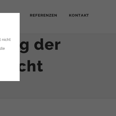
STUNGEN
REFERENZEN
KONTAKT
hlag der
 nicht
ste
 nicht