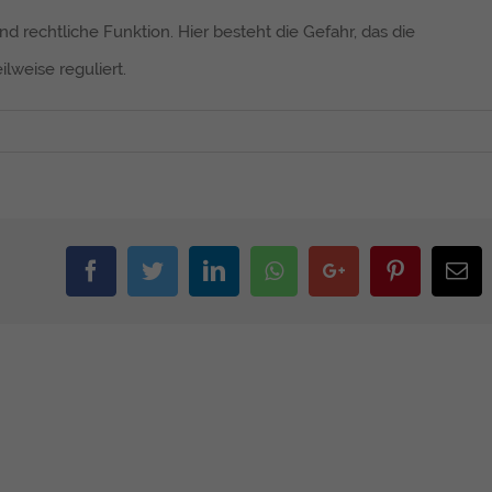
 rechtliche Funktion. Hier besteht die Gefahr, das die
lweise reguliert.
Facebook
Twitter
Linkedin
Whatsapp
Google+
Pinterest
Em