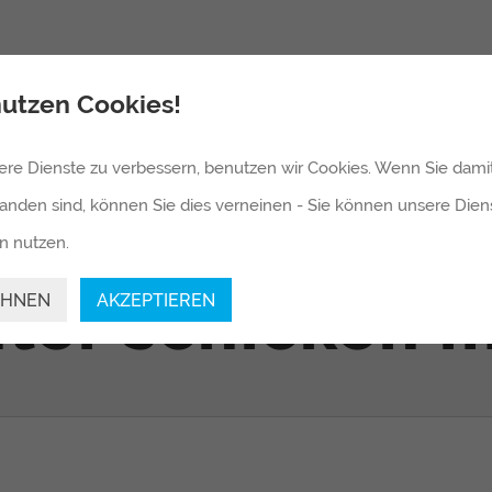
HOME
UNTERNEHMEN
LEI
nutzen Cookies!
re Dienste zu verbessern, benutzen wir Cookies. Wenn Sie damit
enn die Versich
tanden sind, können Sie dies verneinen - Sie können unsere Dien
n nutzen.
ter schicken 
EHNEN
AKZEPTIEREN