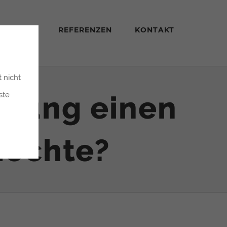
STUNGEN
REFERENZEN
KONTAKT
 nicht
erung einen
ste
möchte?